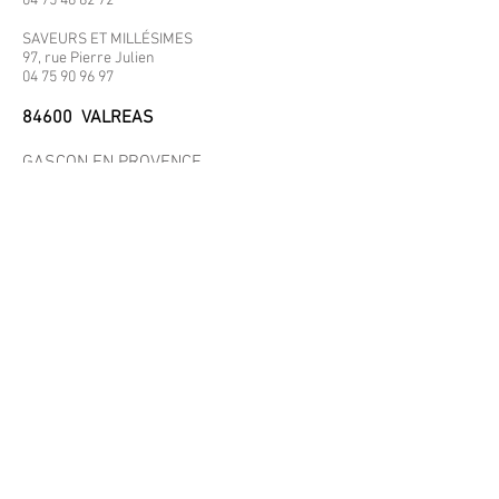
04 75 46 82 72
SAVEURS ET MILLÉSIMES
97, rue Pierre Julien
04 75 90 96 97
84600 VALREAS
GASCON EN PROVENCE
Avenue Charles De Gaulle
INTERMARCHÉ
Route d'Orange
Route d'Orange, 84600 Valréas
04 90 35 03 30
26230 GRIGNAN
INTERMARCHÉ
900 route de Montélimar,
ZA plaine de Bouveyri,
04 75 00 73 86
26160 LA BÉGUDE DE MAZENC