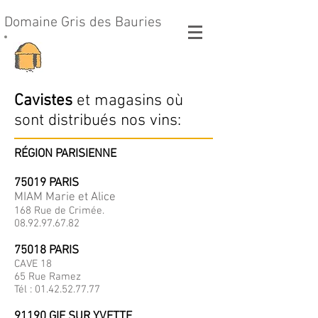
Domaine Gris des Bauries
Cavistes
et magasins où
sont distribués nos vins:
RÉGION PARISIENNE
75019 PARIS
MIAM Marie et Alice
168 Rue de Crimée.
08.92.97.67.82
75018 PARIS
CAVE 18
65 Rue Ramez
Tél :
01.42.52.77.77
91190 GIF SUR YVETTE